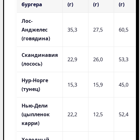
бургера
(г)
(г)
(г)
Лос-
Анджелес
35,3
27,5
60,5
(говядина)
Скандинавия
22,9
26,0
53,3
(лосось)
Нур-Норге
15,3
15,9
45,0
(тунец)
Нью-Дели
(цыпленок
22,2
12,5
52,4
карри)
Холодный