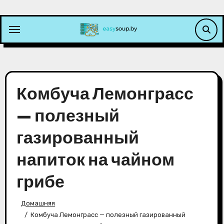
Перейти
к
содержимому
Комбуча Лемонграсс
— полезный
газированный
напиток на чайном
грибе
Домашняя
Комбуча Лемонграсс — полезный газированный