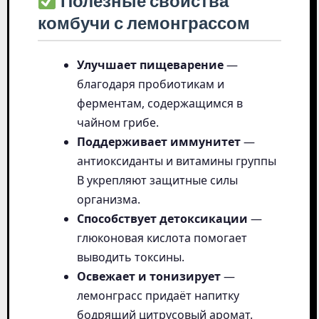
Полезные свойства
комбучи с лемонграссом
Улучшает пищеварение
—
благодаря пробиотикам и
ферментам, содержащимся в
чайном грибе.
Поддерживает иммунитет
—
антиоксиданты и витамины группы
B укрепляют защитные силы
организма.
Способствует детоксикации
—
глюконовая кислота помогает
выводить токсины.
Освежает и тонизирует
—
лемонграсс придаёт напитку
бодрящий цитрусовый аромат.