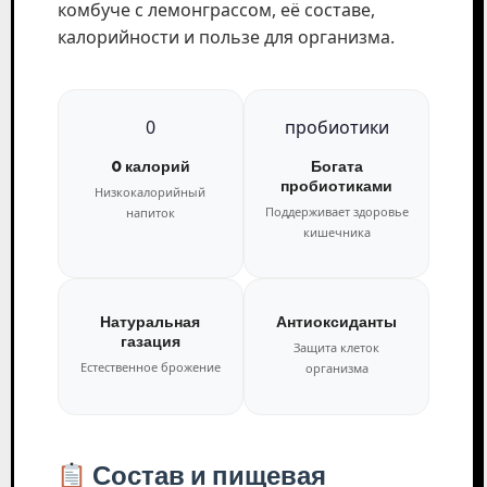
комбуче с лемонграссом, её составе,
калорийности и пользе для организма.
0
пробиотики
0 калорий
Богата
пробиотиками
Низкокалорийный
Поддерживает здоровье
напиток
кишечника
Натуральная
Антиоксиданты
газация
Защита клеток
Естественное брожение
организма
Состав и пищевая