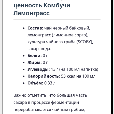
ценность Комбучи
Лемонграсс
Состав:
чай черный байховый,
лемонграсс (лимонное сорго),
культура чайного гриба (SCOBY),
сахар, вода.
Белки:
0 г
Жиры:
0 г
Углеводы:
13 г (на 100 мл напитка)
Калорийность:
53 ккал на 100 мл
Объём:
0,33 л
Важно отметить, что большая часть
сахара в процессе ферментации
перерабатывается чайным грибом,